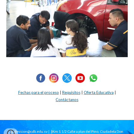
Fechas para el proceso
|
Requisitos
|
Oferta Educativa
|
Contáctanos
[admision@cdb.edu.sv | [
Km 1 1/2 Calle a plan del Pino, Ciudadela Don