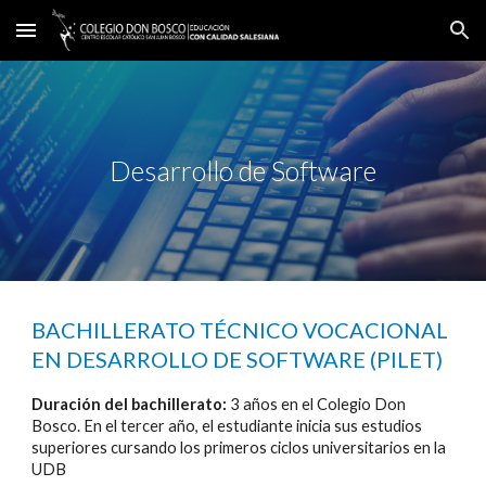
Skip to main content
Skip to navigation
Desarrollo de Software
BACHILLERATO TÉCNICO VOCACIONAL
EN DESARROLLO DE SOFTWARE (PILET)
Duración del bachillerato:
3 años en el Colegio Don
Bosco. En el tercer año, el estudiante inicia sus estudios
superiores cursando los primeros ciclos universitarios en la
UDB