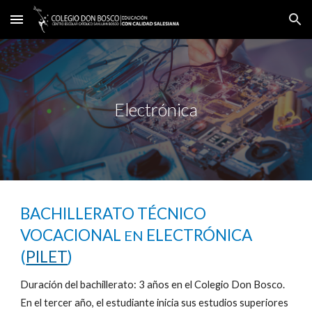
Skip to main content
Skip to navigation
Electrónica
BACHILLERATO TÉCNICO
VOCACIONAL
ELECTRÓNICA
EN
(
PILET
)
Duración del bachillerato: 3 años en el Colegio Don Bosco.
En el tercer año, el estudiante inicia sus estudios superiores